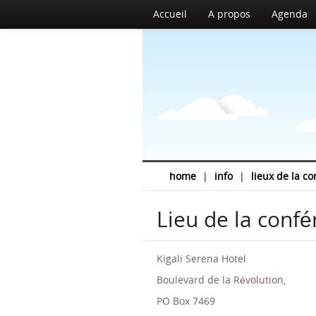
Accueil
A propos
Agenda
home
|
info
|
lieux de la c
Lieu de la conf
Kigali Serena Hotel
Boulevard de la Révolution,
PO Box 7469