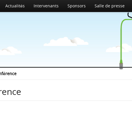
Actualités
Intervenants
Sponsors
Salle de presse
onférence
érence