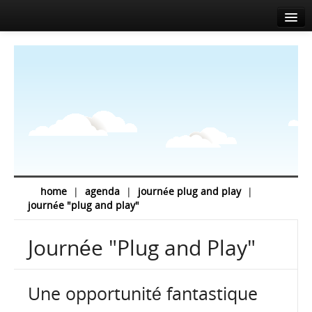
Accueil
A propos
Agenda
Actualités
Intervenants
Sponsors
home
|
agenda
|
journée plug and play
|
journée "plug and play"
Salle de presse
Info
Journée "Plug and Play"
Contact
Une opportunité fantastique
EN
FR