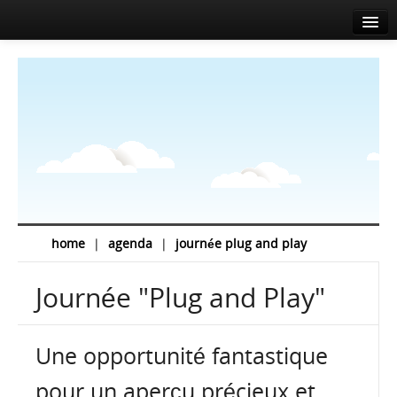
Accueil
A propos
Agenda
Actualités
Intervenants
Sponsors
home
|
agenda
|
journée plug and play
Salle de presse
Journée "Plug and Play"
Info
Contact
Une opportunité fantastique
EN
FR
pour un aperçu précieux et