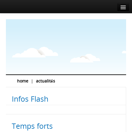
Accueil
A propos
Agenda
Actualités
Intervenants
Sponsors
home
|
actualités
Salle de presse
Infos Flash
Info
Contact
Temps forts
EN
FR