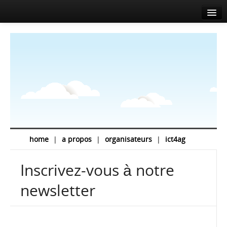
Accueil
A propos
Agenda
Actualités
Intervenants
Sponsors
home
|
a propos
|
organisateurs
|
ict4ag
Salle de presse
Inscrivez-vous à notre
Info
newsletter
Contact
EN
FR