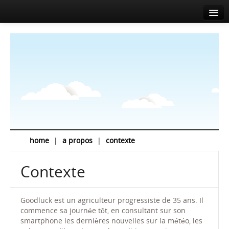
Accueil
A propos
Agenda
Actualités
Intervenants
Sponsors
home
|
a propos
|
contexte
Salle de presse
Contexte
Info
Contact
Goodluck est un agriculteur progressiste de 35 ans. Il
commence sa journée tôt, en consultant sur son
EN
FR
smartphone les dernières nouvelles sur la météo, les