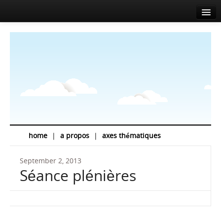
Accueil
A propos
Agenda
Actualités
Intervenants
Sponsors
home
|
a propos
|
axes thématiques
Salle de presse
September 2, 2013
Info
Séance plénières
Contact
EN
FR