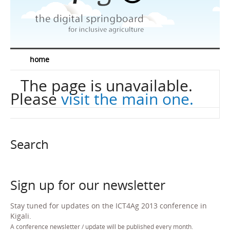
News
Speakers
Sponsors
home
Media corner
The page is unavailable.
Resources
Please
visit the main one.
Contact
EN
FR
Search
Sign up for our newsletter
Stay tuned for updates on the ICT4Ag 2013 conference in
Kigali.
A conference newsletter / update will be published every month.