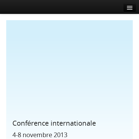
Accueil
A propos
Agenda
Actualités
Intervenants
Sponsors
Salle de presse
Info
Contact
Conférence internationale
EN
FR
4-8 novembre 2013