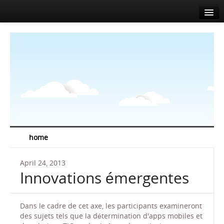
Accueil
A propos
Agenda
Actualités
Intervenants
Sponsors
home
Salle de presse
April 24, 2013
Info
Innovations émergentes
Contact
Dans le cadre de cet axe, les participants examineront
EN
FR
des sujets tels que la détermination d'apps mobiles et