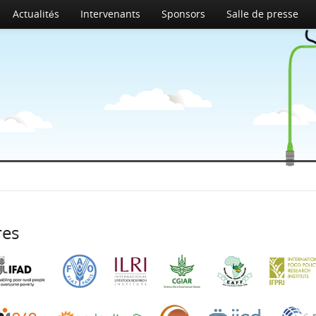
Actualités
Intervenants
Sponsors
Salle de presse
res