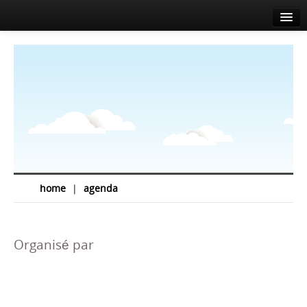
Accueil
A propos
Agenda
Actualités
Intervenants
Sponsors
home
|
agenda
Salle de presse
Info
Organisé par
Contact
EN
FR