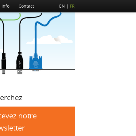
Info
Contact
EN
FR
erchez
cevez notre
wsletter