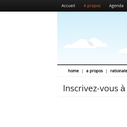
Accueil
A propos
Agenda
home
|
a propos
|
rational
Inscrivez-vous à