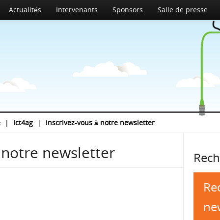
Actualités
Intervenants
Sponsors
Salle de presse
e
|
ict4ag
|
inscrivez-vous à notre newsletter
 notre newsletter
Rech
Re
ne