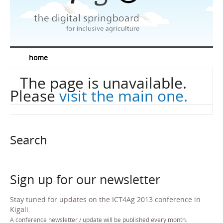
News
Speakers
Sponsors
home
Media corner
The page is unavailable.
Resources
Please
visit the main one.
Contact
EN
FR
Search
Sign up for our newsletter
Stay tuned for updates on the ICT4Ag 2013 conference in
Kigali.
A conference newsletter / update will be published every month.