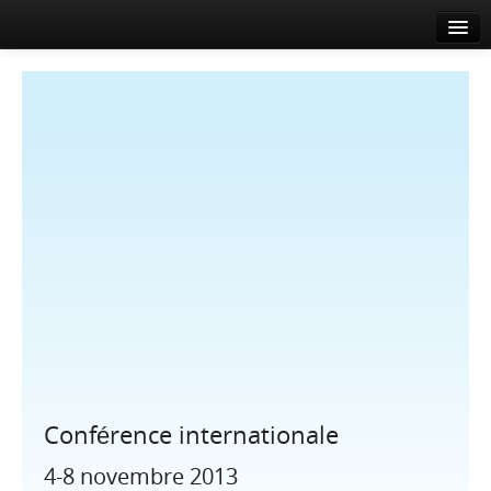
Accueil
A propos
Agenda
Actualités
Intervenants
Sponsors
Salle de presse
Info
Contact
Conférence internationale
EN
FR
4-8 novembre 2013