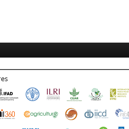
Su
ne
res