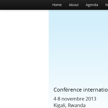
Accueil
Home
About
A propos
Agenda
Agenda
N
Conférence internatio
4-8 novembre 2013
Kigali, Rwanda