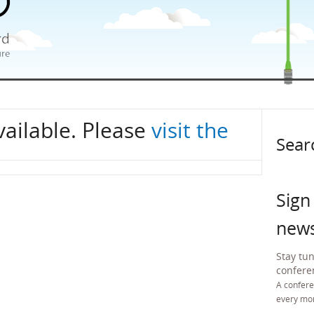
vailable. Please
visit the
Sear
Sign
news
Stay tu
conferen
A confere
every mo