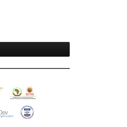
bscribe to our
wsletter