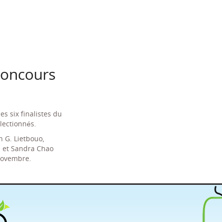
 concours
s six finalistes du
lectionnés.
n G. Lietbouo,
u et Sandra Chao
 novembre.